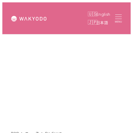
メ
イ
English
ン
日本語
MENU
コ
ン
テ
ン
ツ
へ
Podcast
移
動