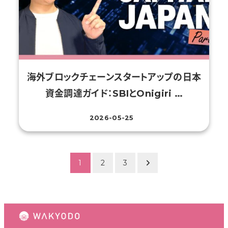
海外ブロックチェーンスタートアップの日本
資金調達ガイド：SBIとOnigiri …
2026-05-25
投稿日
投
1
2
3
稿
の
ペ