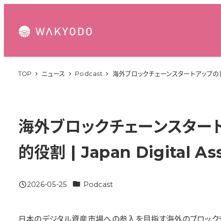
メ
イ
ン
コ
ン
TOP
ニュース
Podcast
海外ブロックチェーンスタートアップの日本資金調達ガ
テ
ン
ツ
へ
海外ブロックチェーンスタートアッ
移
的役割 | Japan Digital Ass
動
カテゴリー
2026-05-25
Podcast
投稿日
日本のデジタル資産市場への参入を目指す海外のブロックチ