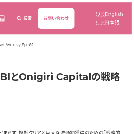
English
検索
お問い合わせ
日本語
Weekly Ep. 81
igiri Capitalの戦略
どまらず、規制クリアと巨大な流通網獲得のための「戦略的