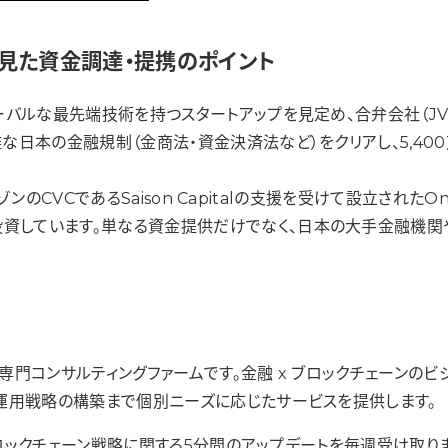
見た資金調達・提携のポイント
ローバルな最先端技術を持つスタートアップを見定め、合弁会社（J
複雑な日本の金融規制（金商法・資金決済法など）をクリアし、5,
ンのCVCであるSaison Capitalの支援を受けて設立されたOnig
投資しています。単なる資金提供だけでなく、日本の大手金融機
専門コンサルティングファームです。金融 x ブロックチェーンの
運用戦略の構築まで個別ニーズに応じたサービスを提供します。
ロックチェーン戦略に関する5分間のアップデートを毎週受け取りま